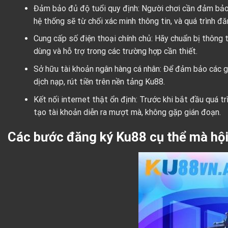
Đảm bảo đủ độ tuổi quy định: Người chơi cần đảm bảo t
hệ thống sẽ từ chối xác minh thông tin, và quá trình đ
Cung cấp số điện thoại chính chủ: Hãy chuẩn bị thông t
dùng và hỗ trợ trong các trường hợp cần thiết.
Sở hữu tài khoản ngân hàng cá nhân: Để đảm bảo các gia
dịch nạp, rút tiền trên nền tảng Ku88.
Kết nối internet thật ổn định: Trước khi bắt đầu quá tr
tạo tài khoản diễn ra mượt mà, không gặp gián đoạn.
Các bước đăng ký Ku88 cụ thể mà hội