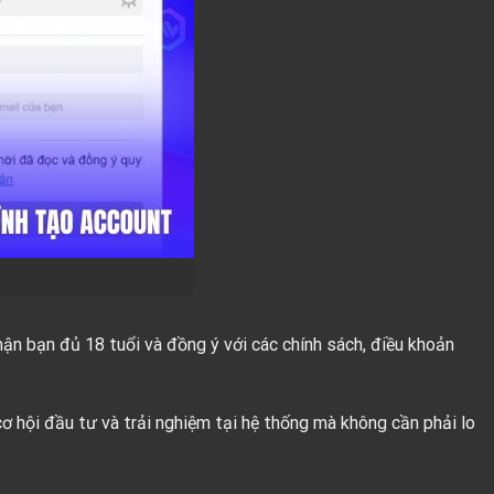
hận bạn đủ 18 tuổi và đồng ý với các chính sách, điều khoản
cơ hội đầu tư và trải nghiệm tại hệ thống mà không cần phải lo