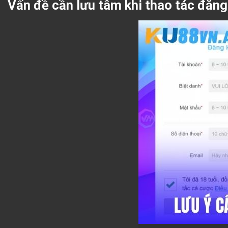
Vấn đề cần lưu tâm khi thao tác đăn