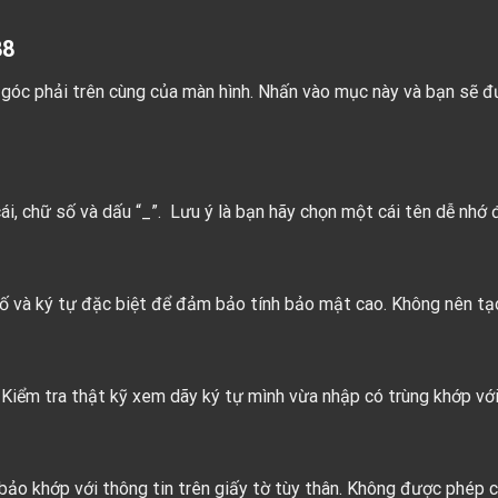
88
 góc phải trên cùng của màn hình. Nhấn vào mục này và bạn sẽ đ
i, chữ số và dấu “_”. Lưu ý là bạn hãy chọn một cái tên dễ nhớ đ
 và ký tự đặc biệt để đảm bảo tính bảo mật cao. Không nên tạo 
 Kiểm tra thật kỹ xem dãy ký tự mình vừa nhập có trùng khớp v
bảo khớp với thông tin trên giấy tờ tùy thân. Không được phép cu