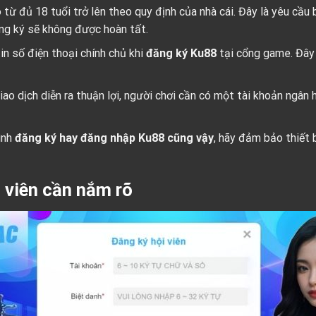
ừ đủ 18 tuổi trở lên theo quy định của nhà cái. Đây là yêu cầu 
ăng ký sẽ không được hoàn tất.
in số điện thoại chính chủ khi
đăng ký Ku88
tại cổng game. Đây 
o dịch diễn ra thuận lợi, người chơi cần có một tài khoản ngân 
ình
đăng ký hay
đăng nhập Ku88
cũng vậy
, hãy đảm bảo thiết b
 viên cần nắm rõ