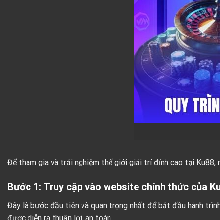
Để tham gia và trải nghiệm thế giới giải trí đỉnh cao tại Ku8
Bước 1: Truy cập vào website chính thức của K
Đây là bước đầu tiên và quan trọng nhất để bắt đầu hành trìn
được diễn ra thuận lợi, an toàn.