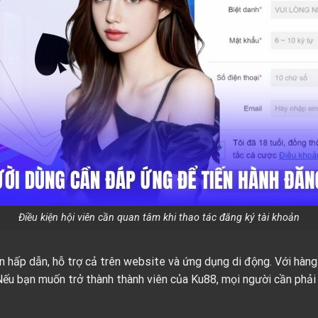
Điều kiện hội viên cần quan tâm khi thao tác đăng ký tài khoản
 hấp dẫn, hỗ trợ cả trên website và ứng dụng di động. Với hàng 
ếu bạn muốn trở thành thành viên của Ku88, mọi người cần phải