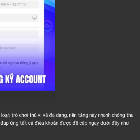
loạt trò chơi thú vị và đa dạng, nền tảng này nhanh chóng thu
 đáp ứng tất cả điều khoản được đề cập ngay dưới đây như