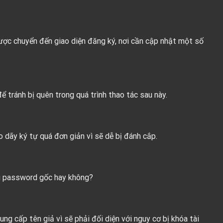
ược chuyển đến giao diện đăng ký, nơi cần cập nhật một số
ể tránh bị quên trong quá trình thao tác sau này.
dãy ký tự quá đơn giản vì sẽ dễ bị đánh cắp.
ới password gốc hay không?
ng cấp tên giả vì sẽ phải đối diện với nguy cơ bị khóa tài